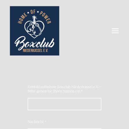
Kontaktaufnahme Boxclub Niederkassel e.V. -
Bitte geben Sie Ihren Namen ein.
*
Nachricht
*