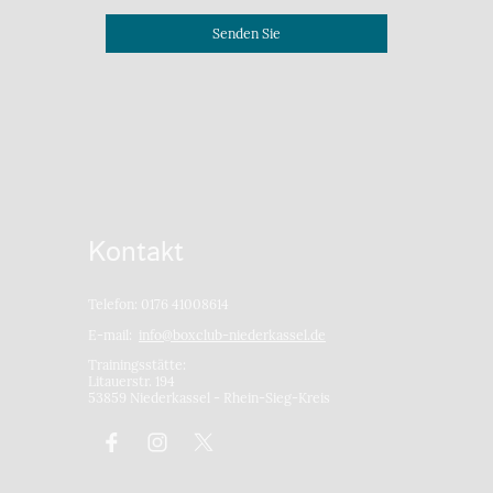
Senden Sie
Kontakt
Telefon: 0176 41008614
E-mail:
info@boxclub-niederkassel.de
Trainingsstätte:
Litauerstr. 194
53859 Niederkassel - Rhein-Sieg-Kreis